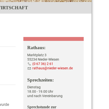
IRTSCHAFT
Rathaus:
Marktplatz 3
55234 Nieder-Wiesen
(0 67 36) 2 61
r
th
s
n
d
r-w
s
n
d
Sprechzeiten:
Dienstag
18.00 - 19.00 Uhr
und nach Vereinbarung
 wurde
Sprechstunde zur