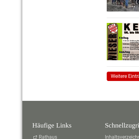
Weitere Eint
Häufige Links
Schnellzugri
Rathaus
Inhaltsverzeich