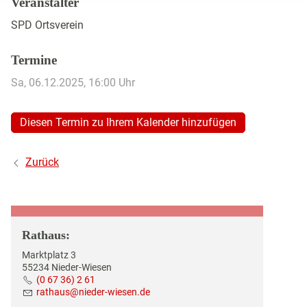
Veranstalter
GESCHICHTE DES ORTES
SPD Ortsverein
BILDERGALERIEN
Termine
TOURISMUS & KULTUR
Sa, 06.12.2025
, 16:00
Uhr
WIRTSCHAFT
Diesen Termin zu Ihrem Kalender hinzufügen
Zurück
Rathaus:
Marktplatz 3
55234 Nieder-Wiesen
(0 67 36) 2 61
r
th
s
n
d
r-w
s
n
d