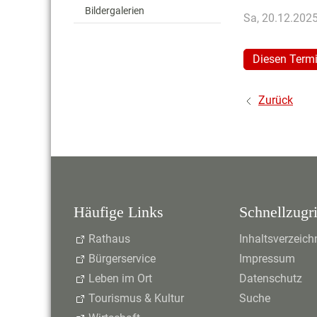
Bildergalerien
Sa, 20.12.202
Diesen Termi
Zurück
Häufige Links
Schnellzugri
Rathaus
Inhaltsverzeich
Bürgerservice
Impressum
Leben im Ort
Datenschutz
Tourismus & Kultur
Suche