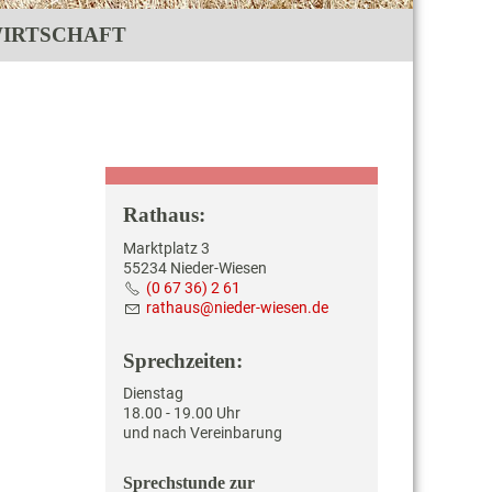
IRTSCHAFT
Rathaus:
Marktplatz 3
55234 Nieder-Wiesen
(0 67 36) 2 61
r
th
s
n
d
r-w
s
n
d
Sprechzeiten:
Dienstag
18.00 - 19.00 Uhr
und nach Vereinbarung
Sprechstunde zur