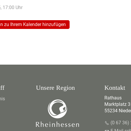
5
, 17:00
Uhr
n zu Ihrem Kalender hinzufügen
ff
Unsere Region
Kontakt
Rathaus
nis
Marktplatz 3
55234 Niede
(0 67 36)
E-Mail sc