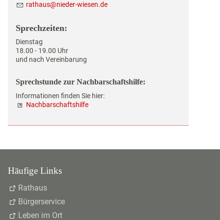
r
th
s
n
d
r-w
s
n
d
Sprechzeiten:
Dienstag
18.00 - 19.00 Uhr
und nach Vereinbarung
Sprechstunde zur Nachbarschaftshilfe:
Informationen finden Sie hier:
Nachbarschaftshilfe
Häufige Links
Rathaus
Bürgerservice
Leben im Ort