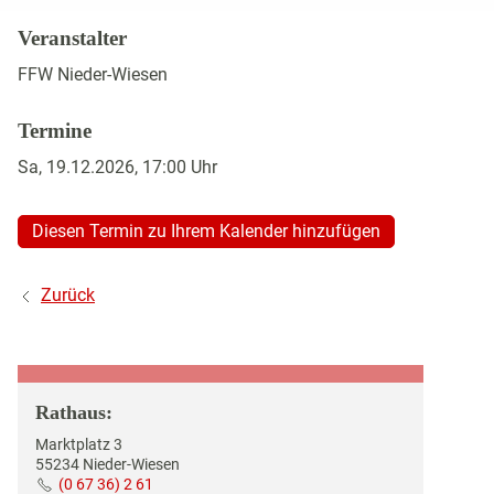
GESCHICHTE DES ORTES
Veranstalter
BILDERGALERIEN
FFW Nieder-Wiesen
TOURISMUS & KULTUR
Termine
Sa, 19.12.2026
, 17:00
Uhr
WIRTSCHAFT
Diesen Termin zu Ihrem Kalender hinzufügen
Zurück
Rathaus:
Marktplatz 3
55234 Nieder-Wiesen
(0 67 36) 2 61